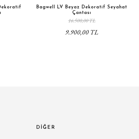
Dekoratif
Bagwell LV Beyaz Dekoratif Seyahat
ı
Çantası
16.500,00 TL
9.900,00 TL
DİĞER