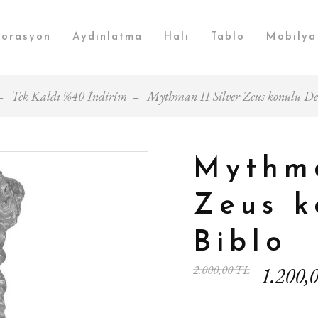
orasyon
Aydınlatma
Halı
Tablo
Mobilya
Tek Kaldı %40 İndirim
Mythman II Silver Zeus konulu Dek
Mythma
Zeus k
Biblo
2.000,00 TL
1.200,