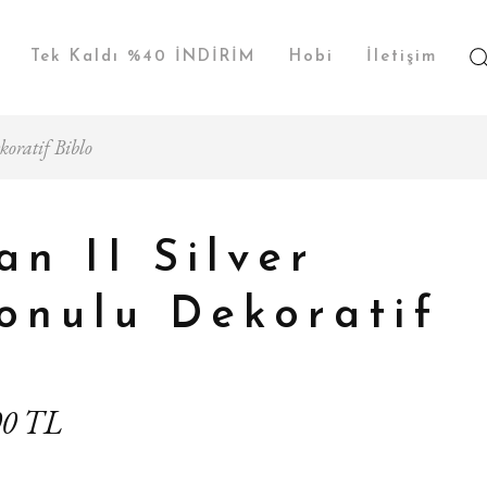
Tek Kaldı %40 İNDİRİM
Hobi
İletişim
oratif Biblo
n II Silver
onulu Dekoratif
00 TL