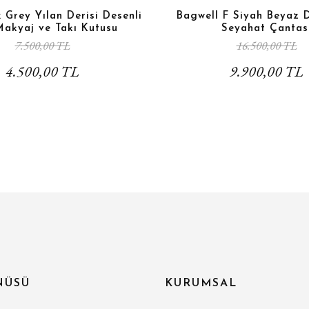
Grey Yılan Derisi Desenli
Bagwell F Siyah Beyaz 
Makyaj ve Takı Kutusu
Seyahat Çantas
7.500,00 TL
16.500,00 TL
4.500,00 TL
9.900,00 TL
NÜSÜ
KURUMSAL