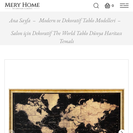
0
Ana Sayfa
Modern ve Dekoratif Tablo Modelleri
Salon için Dekoratif The World Tablo Dünya Haritası
Temalı