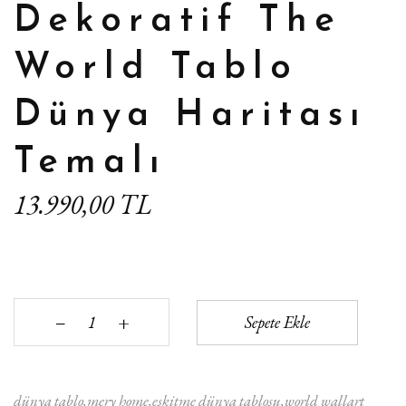
Dekoratif The
World Tablo
Dünya Haritası
Temalı
13.990,00 TL
+
Sepete Ekle
‒
dünya tablo
mery home
eskitme dünya tablosu
world wallart