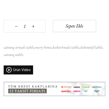
+
Sepete Ekle
‒
satranç temalı tablo
mery home
kabartmalı tablo
dekoratif tablo
satranç tablo
Ürün Video