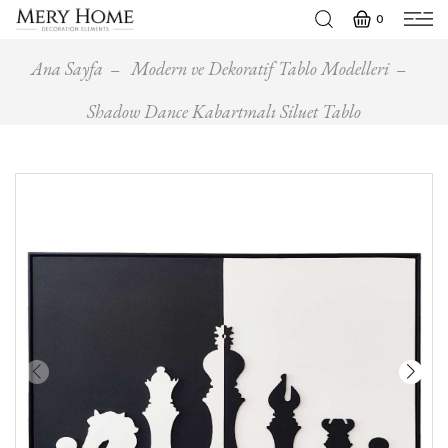
0
Ana Sayfa
Modern ve Dekoratif Tablo Modelleri
Shadow Dance Kabartmalı Siluet Tablo