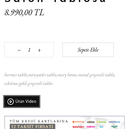
8.990,00 TL
+
Sepete Ekle
‒
hermes tablo
minyatür tablo
mery home
metal çerçeveli tablo
eskitme gold çerçeveli tablo
Ürün Video