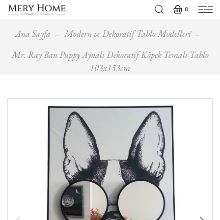
0
Ana Sayfa
Modern ve Dekoratif Tablo Modelleri
Mr. Ray Ban Puppy Aynalı Dekoratif Köpek Temalı Tablo
103x153cm