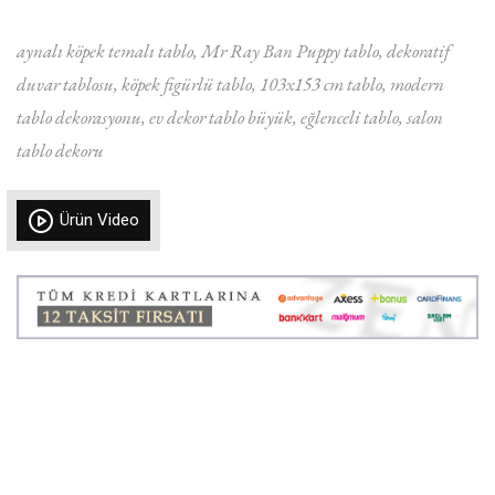
aynalı köpek temalı tablo
Mr Ray Ban Puppy tablo
dekoratif
duvar tablosu
köpek figürlü tablo
103x153 cm tablo
modern
tablo dekorasyonu
ev dekor tablo büyük
eğlenceli tablo
salon
tablo dekoru
Ürün Video