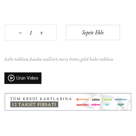
+
Sepete Ekle
‒
kabe tablosu
kaaba wallart
mery home
gold kabe tablosu
Ürün Video