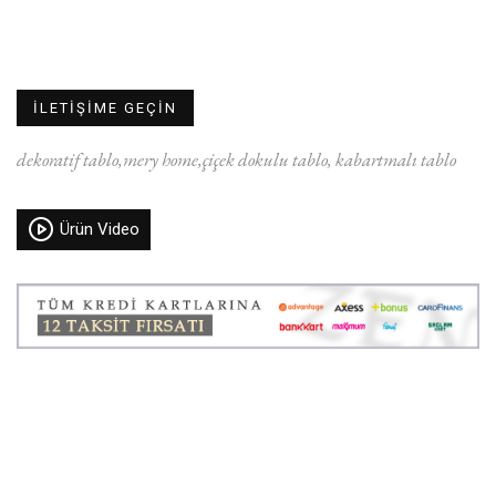
İLETİŞİME GEÇİN
dekoratif tablo
mery home
çiçek dokulu tablo
kabartmalı tablo
Ürün Video