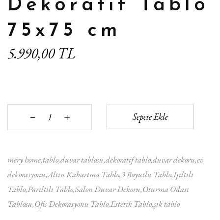
Dekoratif Tablo
75x75 cm
5.990,00 TL
+
Sepete Ekle
‒
mery home
tablo
duvar tablosu
dekoratif tablo
duvar dekoru
ev
dekorasyonu
Altın Kabartma Tablo
3 Boyutlu Tablo
Işıltılı
Tablo
Parıltılı Tablo
Salon Duvar Dekoru
Oturma Odası
Tablosu
Ofis Dekorasyonu Tablo
Estetik Tablo
şık tablo