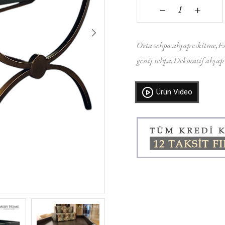
+
‒
Orta sehpa ahşap eskitme
En
geniş sehpa
Dekoratif ahşap 
Ürün Video