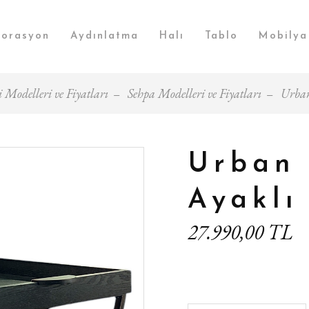
orasyon
Aydınlatma
Halı
Tablo
Mobilya
i Modelleri ve Fiyatları
Sehpa Modelleri ve Fiyatları
Urban
Urban 
Ayaklı
27.990,00 TL