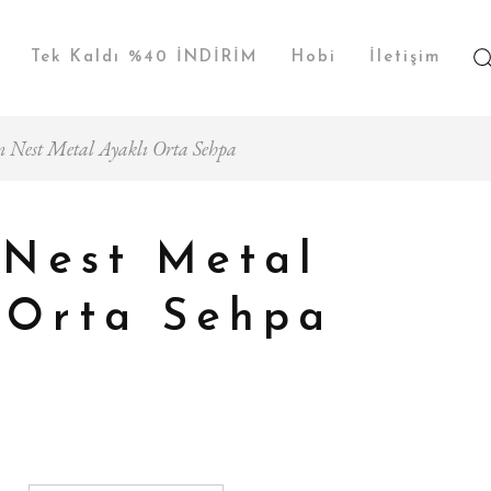
Tek Kaldı %40 İNDİRİM
Hobi
İletişim
 Nest Metal Ayaklı Orta Sehpa
Nest Metal
 Orta Sehpa