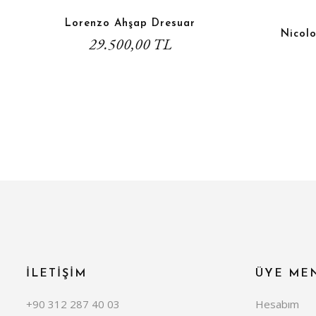
Lorenzo Ahşap Dresuar
Nicol
29.500,00 TL
İLETİŞİM
ÜYE ME
+90 312 287 40 03
Hesabım