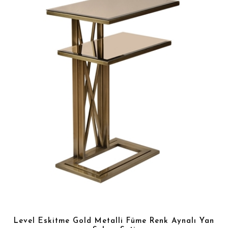
Level Eskitme Gold Metalli Füme Renk Aynalı Yan