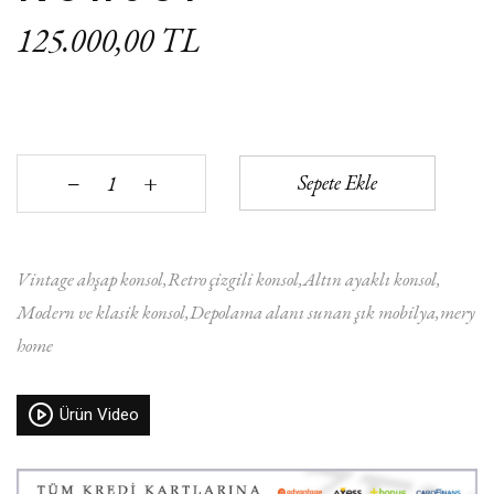
125.000,00 TL
+
Sepete Ekle
‒
Vintage ahşap konsol
Retro çizgili konsol
Altın ayaklı konsol
Modern ve klasik konsol
Depolama alanı sunan şık mobilya
mery
home
Ürün Video