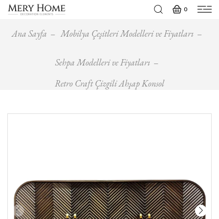
0
Ana Sayfa
Mobilya Çeşitleri Modelleri ve Fiyatları
Sehpa Modelleri ve Fiyatları
Retro Craft Çizgili Ahşap Konsol