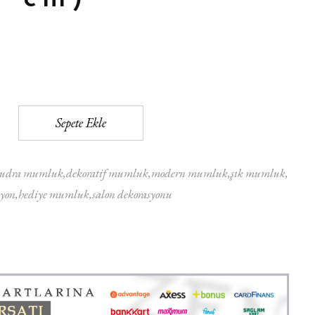
Sepete Ekle
pudra mumluk
dekoratif mumluk
modern mumluk
şık mumluk
syon
hediye mumluk
salon dekorasyonu