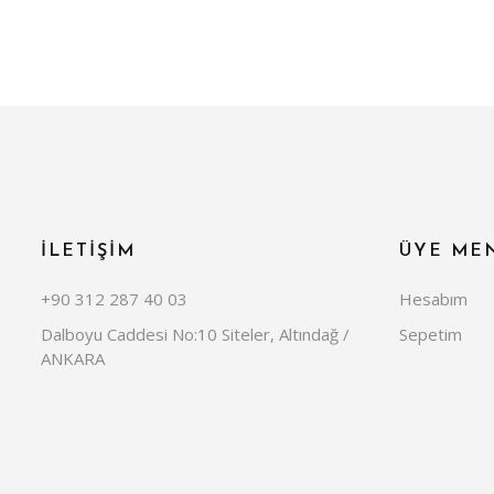
İLETİŞİM
ÜYE ME
+90 312 287 40 03
Hesabım
Dalboyu Caddesi No:10 Siteler, Altındağ /
Sepetim
ANKARA