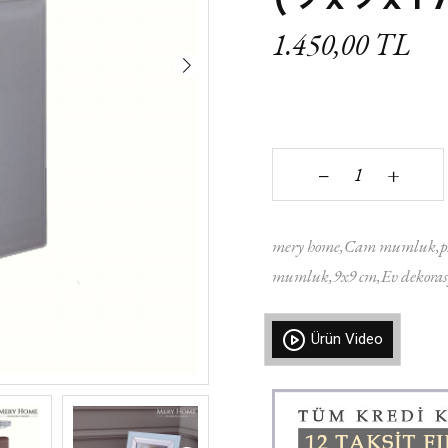
1.450,00 TL
+
‒
mery home
Cam mumluk
mumluk
9x9 cm
Ev dekora
Ürün Video