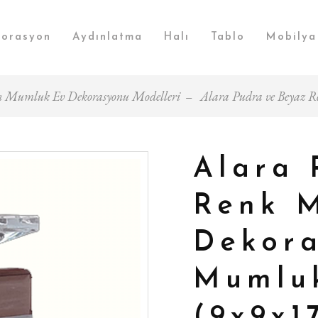
orasyon
Aydınlatma
Halı
Tablo
Mobilya
 Mumluk Ev Dekorasyonu Modelleri
Alara Pudra ve Beyaz 
Alara 
Renk 
Dekora
Mumluk
(9x9x1