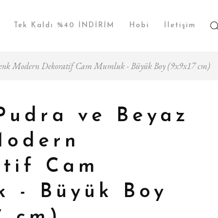
Tek Kaldı %40 İNDİRİM
Hobi
İletişim
Renk Modern Dekoratif Cam Mumluk - Büyük Boy (9x9x17 cm)
Pudra ve Beyaz
Modern
tif Cam
 - Büyük Boy
7 cm)