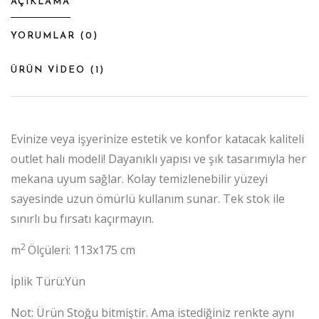
AÇIKLAMA
YORUMLAR (
0
)
ÜRÜN VİDEO (
1
)
Evinize veya işyerinize estetik ve konfor katacak kaliteli
outlet halı modeli! Dayanıklı yapısı ve şık tasarımıyla her
mekana uyum sağlar. Kolay temizlenebilir yüzeyi
sayesinde uzun ömürlü kullanım sunar. Tek stok ile
sınırlı bu fırsatı kaçırmayın.
2
m
Ölçüleri: 113x175 cm
İplik Türü:Yün
Not: Ürün Stoğu bitmiştir. Ama istediğiniz renkte aynı