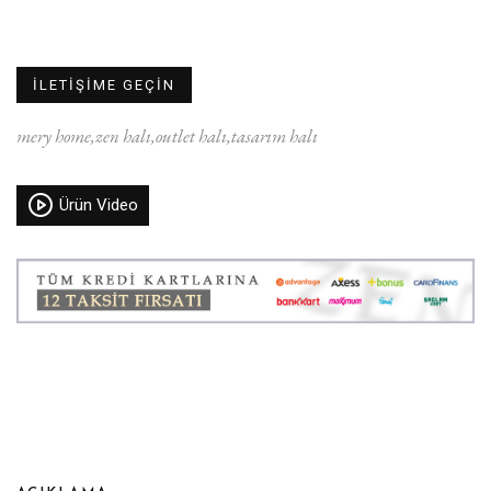
İLETİŞİME GEÇİN
mery home
zen halı
outlet halı
tasarım halı
Ürün Video