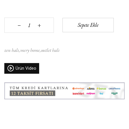
+
Sepete Ekle
‒
zen halı
mery home
outlet halı
Ürün Video