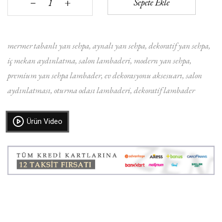
+
Sepete Ekle
‒
mermer tabanlı yan sehpa
aynalı yan sehpa
dekoratif yan sehpa
iç mekan aydınlatma
salon lambaderi
modern yan sehpa
premium yan sehpa lambader
ev dekorasyonu aksesuarı
salon
aydınlatması
oturma odası lambaderi
dekoratif lambader
Ürün Video