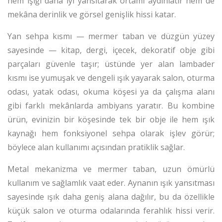
hem ışığı daha iyi yansıtarak ortamı aydınlatır hem de
mekâna derinlik ve görsel genişlik hissi katar.
Yan sehpa kısmı — mermer taban ve düzgün yüzey
sayesinde — kitap, dergi, içecek, dekoratif obje gibi
parçaları güvenle taşır; üstünde yer alan lambader
kısmı ise yumuşak ve dengeli ışık yayarak salon, oturma
odası, yatak odası, okuma köşesi ya da çalışma alanı
gibi farklı mekânlarda ambiyans yaratır. Bu kombine
ürün, evinizin bir köşesinde tek bir obje ile hem ışık
kaynağı hem fonksiyonel sehpa olarak işlev görür;
böylece alan kullanımı açısından pratiklik sağlar.
Metal mekanizma ve mermer taban, uzun ömürlü
kullanım ve sağlamlık vaat eder. Aynanın ışık yansıtması
sayesinde ışık daha geniş alana dağılır, bu da özellikle
küçük salon ve oturma odalarında ferahlık hissi verir.