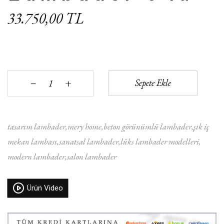
33.750,00 TL
+
Sepete Ekle
‒
tasarım lambader
mery home
beton görünümlü lambader
şık iç
mekan lambası
sanatsal lambader
lüks lambader modelleri
modern lambader
salon lambader
Ürün Video