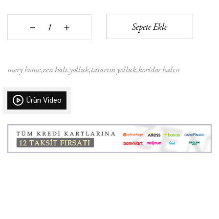
+
Sepete Ekle
‒
mery home
zen halı
yolluk
tasarım yolluk
koridor halısı
Ürün Video