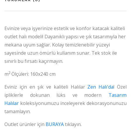
YORUMLAR (
0
)
Evinize veya işyerinize estetik ve konfor katacak kaliteli
outlet halı modeli! Dayanıklı yapısı ve şık tasarımıyla her
mekana uyum sağlar. Kolay temizlenebilir yüzeyi
sayesinde uzun ömürlü kullanım sunar. Tek stok ile
sınırlı bu fırsatı kaçırmayın.
2
m
Ölçüleri: 160x240 cm
Eviniz için en şık ve kaliteli Halılar
Zen Halı'da
! Özel
ipliklerle dokunan lüks ve modern
Tasarım
Halılar
koleksiyonumuzu inceleyerek dekorasyonunuzu
tamamlayın.
Outlet ürünler için
BURAYA
tıklayın.