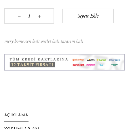
+
Sepete Ekle
‒
mery home
zen halı
outlet halı
tasarım halı
AÇIKLAMA