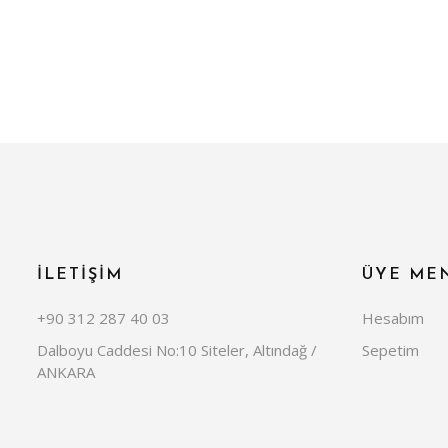
İLETİŞİM
ÜYE ME
+90 312 287 40 03
Hesabım
Dalboyu Caddesi No:10 Siteler, Altındağ /
Sepetim
ANKARA