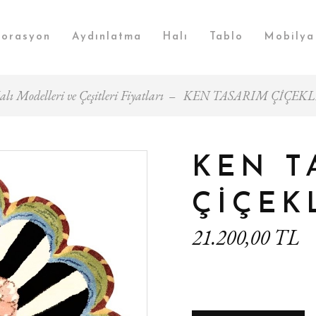
orasyon
Aydınlatma
Halı
Tablo
Mobilya
lı Modelleri ve Çeşitleri Fiyatları
KEN TASARIM ÇİÇEKL
KEN T
ÇİÇEK
21.200,00 TL