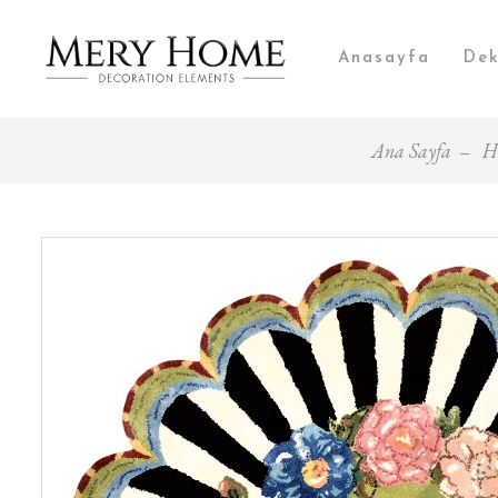
Anasayfa
Dek
Ana Sayfa
Ha