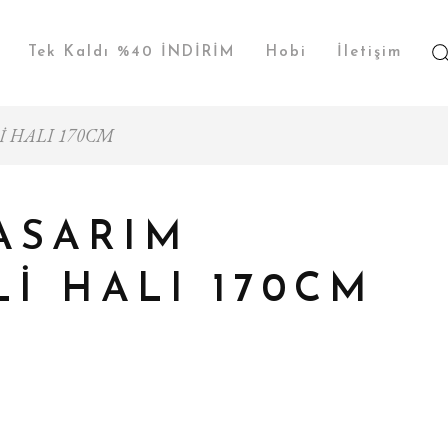
Tek Kaldı %40 İNDİRİM
Hobi
İletişim
İ HALI 170CM
ASARIM
Lİ HALI 170CM