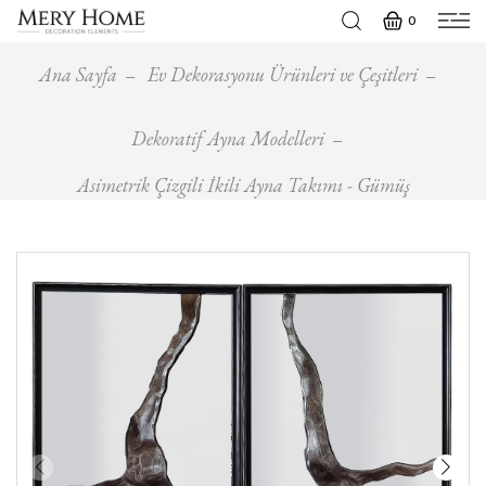
0
Ana Sayfa
Ev Dekorasyonu Ürünleri ve Çeşitleri
Dekoratif Ayna Modelleri
Asimetrik Çizgili İkili Ayna Takımı - Gümüş