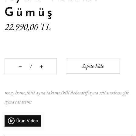
Gümüş
22.990,00 TL
+
Sepete Ekle
‒
mery home
ikili ayna takımı
ikili dekoratif ayna seti
modern çift
ayna tasarımı
Ürün Video