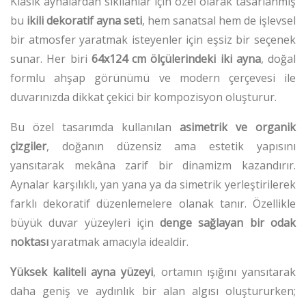
Klasik aynalardan sıkılanlar için özel olarak tasarlanmış
bu
ikili dekoratif ayna seti
, hem sanatsal hem de işlevsel
bir atmosfer yaratmak isteyenler için eşsiz bir seçenek
sunar. Her biri
64x124 cm ölçülerindeki iki ayna
, doğal
formlu ahşap görünümü ve modern çerçevesi ile
duvarınızda dikkat çekici bir kompozisyon oluşturur.
Bu özel tasarımda kullanılan
asimetrik ve organik
çizgiler
, doğanın düzensiz ama estetik yapısını
yansıtarak mekâna zarif bir dinamizm kazandırır.
Aynalar karşılıklı, yan yana ya da simetrik yerleştirilerek
farklı dekoratif düzenlemelere olanak tanır. Özellikle
büyük duvar yüzeyleri için
denge sağlayan bir odak
noktası
yaratmak amacıyla idealdir.
Yüksek kaliteli ayna yüzeyi
, ortamın ışığını yansıtarak
daha geniş ve aydınlık bir alan algısı oluştururken;