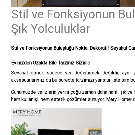
Stil ve Fonksiyonun Bul
Şık Yolculuklar
Stil ve Fonksiyonun Buluştuğu Nokta: Dekoratif Seyahat Çanta
Evinizden Uzakta Bile Tarzınız Sizinle
Seyahat etmek sadece yer değiştirmek değildir; aynı za
aksesuarlarımız da bu süreçte tarzımızı yansıtır. İşte tam b
Günümüzde valizlerin yerini çoğu zaman daha hafif, şık ve
hem kullanışlı hem estetik çözümler sunuyor. Mery Home’u