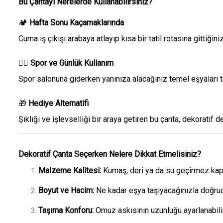
Bu Çantayı Nerelerde Kullanabilirsiniz?
🏕️
Hafta Sonu Kaçamaklarında
Cuma iş çıkışı arabaya atlayıp kısa bir tatil rotasına gittiğin
🏋️‍♂️
Spor ve Günlük Kullanım
Spor salonuna giderken yanınıza alacağınız temel eşyaları ta
🎁
Hediye Alternatifi
Şıklığı ve işlevselliği bir araya getiren bu çanta, dekoratif 
Dekoratif Çanta Seçerken Nelere Dikkat Etmelisiniz?
Malzeme Kalitesi:
Kumaş, deri ya da su geçirmez kapla
Boyut ve Hacim:
Ne kadar eşya taşıyacağınızla doğruda
Taşıma Konforu:
Omuz askısının uzunluğu ayarlanabili