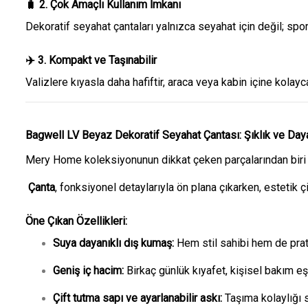
🧳 2. Çok Amaçlı Kullanım İmkanı
Dekoratif seyahat çantaları yalnızca seyahat için değil; spo
✈️ 3. Kompakt ve Taşınabilir
Valizlere kıyasla daha hafiftir, araca veya kabin içine kolayc
Bagwell LV Beyaz Dekoratif Seyahat Çantası: Şıklık ve Dayan
Mery Home koleksiyonunun dikkat çeken parçalarından biri
Çanta
, fonksiyonel detaylarıyla ön plana çıkarken, estetik ç
Öne Çıkan Özellikleri:
Suya dayanıklı dış kumaş:
Hem stil sahibi hem de prat
Geniş iç hacim:
Birkaç günlük kıyafet, kişisel bakım eşy
Çift tutma sapı ve ayarlanabilir askı:
Taşıma kolaylığı s