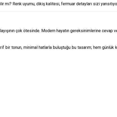
ir mi? Renk uyumu, dikiş kalitesi, fermuar detayları sizi yansıtıy
yışının çok ötesinde. Modern hayatın gereksinimlerine cevap vere
arif bir tonun, minimal hatlarla buluştuğu bu tasarım; hem günlük