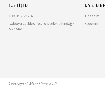
İLETİŞİM
ÜYE ME
+90 312 287 40 03
Hesabım
Dalboyu Caddesi No:10 Siteler, Altındağ /
Sepetim
ANKARA
Copyright © Mery Home 2026