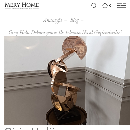
0
Anasayfa
Blog
Giriş Holü Dekorasyonu: İlk İzlenim Nasıl Güçlendirilir?